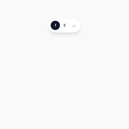
→
1
2