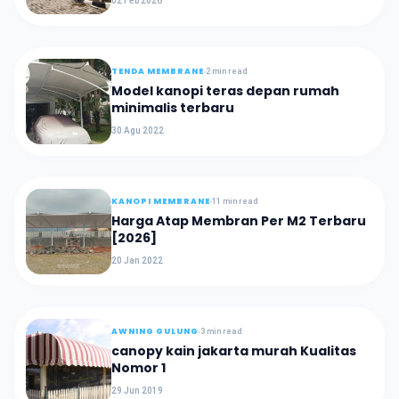
02 Feb 2026
TENDA MEMBRANE
2 min read
Model kanopi teras depan rumah
minimalis terbaru
30 Agu 2022
KANOPI MEMBRANE
11 min read
Harga Atap Membran Per M2 Terbaru
[2026]
20 Jan 2022
AWNING GULUNG
3 min read
canopy kain jakarta murah Kualitas
Nomor 1
29 Jun 2019