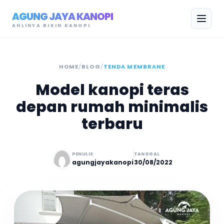
AGUNG JAYA KANOPI
AHLINYA BIKIN KANOPI
HOME
/
BLOG
/
TENDA MEMBRANE
Model kanopi teras
depan rumah minimalis
terbaru
PENULIS
TANGGAL
agungjayakanopi
30/08/2022